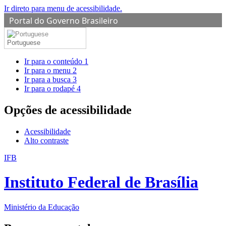
Ir direto para menu de acessibilidade.
Portal do Governo Brasileiro
Portuguese
Ir para o conteúdo
1
Ir para o menu
2
Ir para a busca
3
Ir para o rodapé
4
Opções de acessibilidade
Acessibilidade
Alto contraste
IFB
Instituto Federal de Brasília
Ministério da Educação