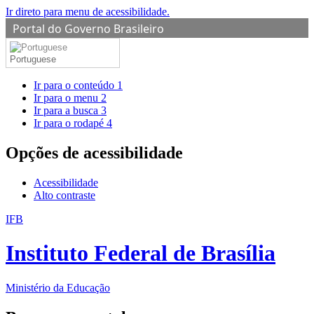
Ir direto para menu de acessibilidade.
Portal do Governo Brasileiro
Portuguese
Ir para o conteúdo
1
Ir para o menu
2
Ir para a busca
3
Ir para o rodapé
4
Opções de acessibilidade
Acessibilidade
Alto contraste
IFB
Instituto Federal de Brasília
Ministério da Educação