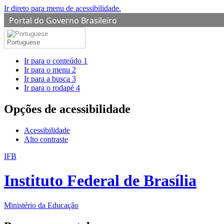
Ir direto para menu de acessibilidade.
Portal do Governo Brasileiro
Portuguese
Ir para o conteúdo
1
Ir para o menu
2
Ir para a busca
3
Ir para o rodapé
4
Opções de acessibilidade
Acessibilidade
Alto contraste
IFB
Instituto Federal de Brasília
Ministério da Educação