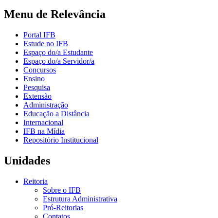
Menu de Relevância
Portal IFB
Estude no IFB
Espaço do/a Estudante
Espaço do/a Servidor/a
Concursos
Ensino
Pesquisa
Extensão
Administração
Educação a Distância
Internacional
IFB na Mídia
Repositório Institucional
Unidades
Reitoria
Sobre o IFB
Estrutura Administrativa
Pró-Reitorias
Contatos