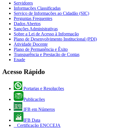
Servidores
Informações Classificadas
Serviço de Informações ao Cidadão (SIC)
Perguntas Frequentes
Dados Abertos
Sanções Administrativas
Sobre a Lei de Acesso à Informação
Plano de Desenvolvimento Institucional (PDI)
Atividade Docente
Plano de Permanência e Êxito
Transparência e Prestação de Contas
Enade
Acesso Rápido
Portarias e Resoluções
Publicações
IFB em Números
IFB Data
Certificação ENCCEJA