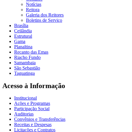
Notícias
Reitora
Galeria dos Reitores
Boletins de Serviço
Brasília
Ceilândia
Estrutural
Gama
Planaltina
Recanto das Emas
Riacho Fundo
Samambaia
São Sebastião
Taguatinga
Acesso à Informação
Institucional
Ações e Programas
Participação Social
Auditorias
Convênios e Transferências
Receitas e Despesas
Licitações e Contratos