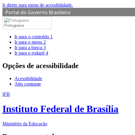
Ir direto para menu de acessibilidade.
Portal do Governo Brasileiro
Portuguese
Ir para o conteúdo
1
Ir para o menu
2
Ir para a busca
3
Ir para o rodapé
4
Opções de acessibilidade
Acessibilidade
Alto contraste
IFB
Instituto Federal de Brasília
Ministério da Educação