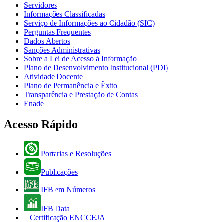
Servidores
Informações Classificadas
Serviço de Informações ao Cidadão (SIC)
Perguntas Frequentes
Dados Abertos
Sanções Administrativas
Sobre a Lei de Acesso à Informação
Plano de Desenvolvimento Institucional (PDI)
Atividade Docente
Plano de Permanência e Êxito
Transparência e Prestação de Contas
Enade
Acesso Rápido
Portarias e Resoluções
Publicações
IFB em Números
IFB Data
Certificação ENCCEJA