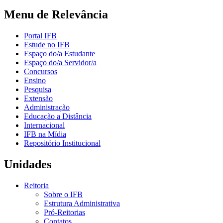
Menu de Relevância
Portal IFB
Estude no IFB
Espaço do/a Estudante
Espaço do/a Servidor/a
Concursos
Ensino
Pesquisa
Extensão
Administração
Educação a Distância
Internacional
IFB na Mídia
Repositório Institucional
Unidades
Reitoria
Sobre o IFB
Estrutura Administrativa
Pró-Reitorias
Contatos