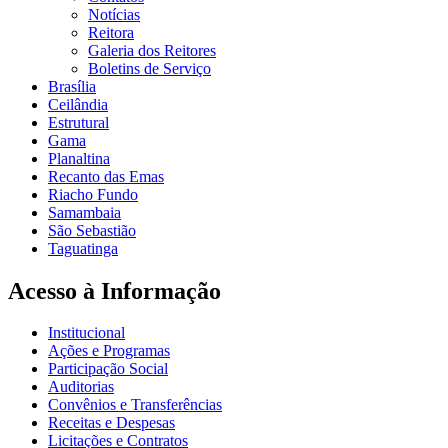
Notícias
Reitora
Galeria dos Reitores
Boletins de Serviço
Brasília
Ceilândia
Estrutural
Gama
Planaltina
Recanto das Emas
Riacho Fundo
Samambaia
São Sebastião
Taguatinga
Acesso à Informação
Institucional
Ações e Programas
Participação Social
Auditorias
Convênios e Transferências
Receitas e Despesas
Licitações e Contratos