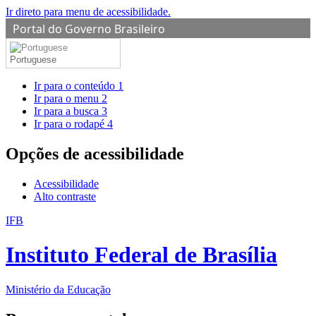
Ir direto para menu de acessibilidade.
Portal do Governo Brasileiro
Portuguese
Ir para o conteúdo
1
Ir para o menu
2
Ir para a busca
3
Ir para o rodapé
4
Opções de acessibilidade
Acessibilidade
Alto contraste
IFB
Instituto Federal de Brasília
Ministério da Educação