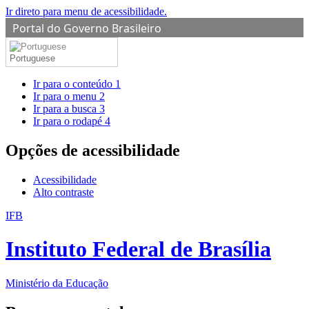
Ir direto para menu de acessibilidade.
Portal do Governo Brasileiro
Portuguese
Ir para o conteúdo
1
Ir para o menu
2
Ir para a busca
3
Ir para o rodapé
4
Opções de acessibilidade
Acessibilidade
Alto contraste
IFB
Instituto Federal de Brasília
Ministério da Educação