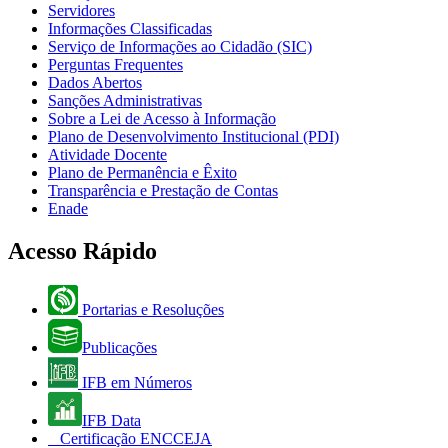
Servidores
Informações Classificadas
Serviço de Informações ao Cidadão (SIC)
Perguntas Frequentes
Dados Abertos
Sanções Administrativas
Sobre a Lei de Acesso à Informação
Plano de Desenvolvimento Institucional (PDI)
Atividade Docente
Plano de Permanência e Êxito
Transparência e Prestação de Contas
Enade
Acesso Rápido
Portarias e Resoluções
Publicações
IFB em Números
IFB Data
Certificação ENCCEJA