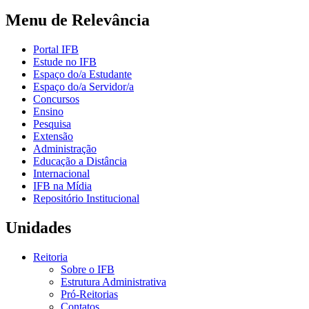
Menu de Relevância
Portal IFB
Estude no IFB
Espaço do/a Estudante
Espaço do/a Servidor/a
Concursos
Ensino
Pesquisa
Extensão
Administração
Educação a Distância
Internacional
IFB na Mídia
Repositório Institucional
Unidades
Reitoria
Sobre o IFB
Estrutura Administrativa
Pró-Reitorias
Contatos