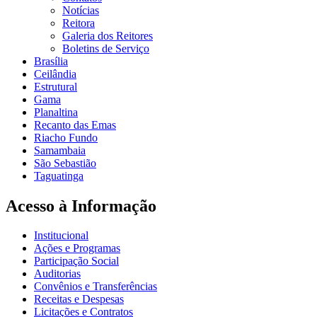
Notícias
Reitora
Galeria dos Reitores
Boletins de Serviço
Brasília
Ceilândia
Estrutural
Gama
Planaltina
Recanto das Emas
Riacho Fundo
Samambaia
São Sebastião
Taguatinga
Acesso à Informação
Institucional
Ações e Programas
Participação Social
Auditorias
Convênios e Transferências
Receitas e Despesas
Licitações e Contratos