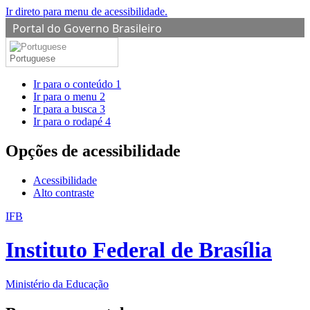
Ir direto para menu de acessibilidade.
Portal do Governo Brasileiro
Portuguese
Ir para o conteúdo
1
Ir para o menu
2
Ir para a busca
3
Ir para o rodapé
4
Opções de acessibilidade
Acessibilidade
Alto contraste
IFB
Instituto Federal de Brasília
Ministério da Educação