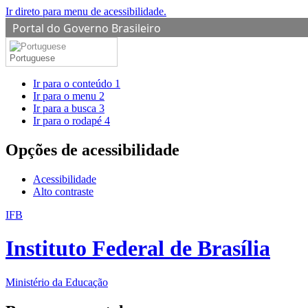
Ir direto para menu de acessibilidade.
Portal do Governo Brasileiro
Portuguese
Ir para o conteúdo
1
Ir para o menu
2
Ir para a busca
3
Ir para o rodapé
4
Opções de acessibilidade
Acessibilidade
Alto contraste
IFB
Instituto Federal de Brasília
Ministério da Educação