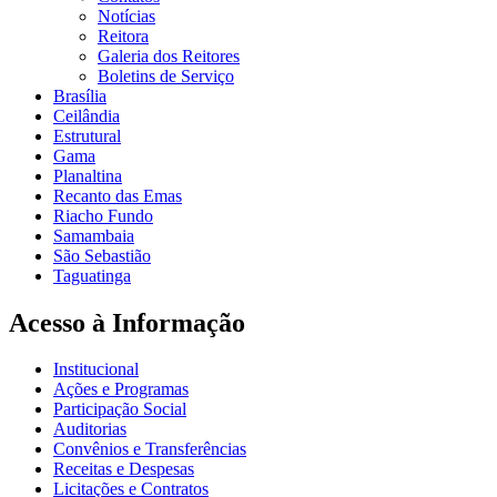
Notícias
Reitora
Galeria dos Reitores
Boletins de Serviço
Brasília
Ceilândia
Estrutural
Gama
Planaltina
Recanto das Emas
Riacho Fundo
Samambaia
São Sebastião
Taguatinga
Acesso à Informação
Institucional
Ações e Programas
Participação Social
Auditorias
Convênios e Transferências
Receitas e Despesas
Licitações e Contratos