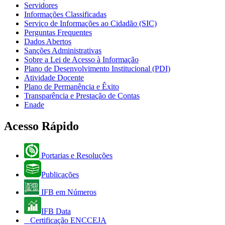
Servidores
Informações Classificadas
Serviço de Informações ao Cidadão (SIC)
Perguntas Frequentes
Dados Abertos
Sanções Administrativas
Sobre a Lei de Acesso à Informação
Plano de Desenvolvimento Institucional (PDI)
Atividade Docente
Plano de Permanência e Êxito
Transparência e Prestação de Contas
Enade
Acesso Rápido
Portarias e Resoluções
Publicações
IFB em Números
IFB Data
Certificação ENCCEJA