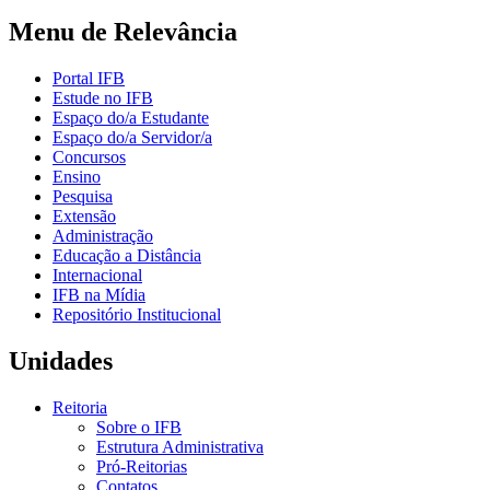
Menu de Relevância
Portal IFB
Estude no IFB
Espaço do/a Estudante
Espaço do/a Servidor/a
Concursos
Ensino
Pesquisa
Extensão
Administração
Educação a Distância
Internacional
IFB na Mídia
Repositório Institucional
Unidades
Reitoria
Sobre o IFB
Estrutura Administrativa
Pró-Reitorias
Contatos