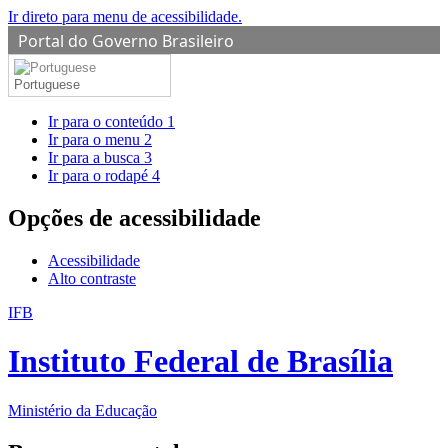
Ir direto para menu de acessibilidade.
Portal do Governo Brasileiro
Portuguese
Ir para o conteúdo
1
Ir para o menu
2
Ir para a busca
3
Ir para o rodapé
4
Opções de acessibilidade
Acessibilidade
Alto contraste
IFB
Instituto Federal de Brasília
Ministério da Educação