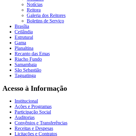
Notícias
Reitora
Galeria dos Reitores
Boletins de Serviço
Brasília
Ceilândia
Estrutural
Gama
Planaltina
Recanto das Emas
Riacho Fundo
Samambaia
São Sebastião
Taguatinga
Acesso à Informação
Institucional
Ações e Programas
Participação Social
Auditorias
Convênios e Transferências
Receitas e Despesas
Licitações e Contratos