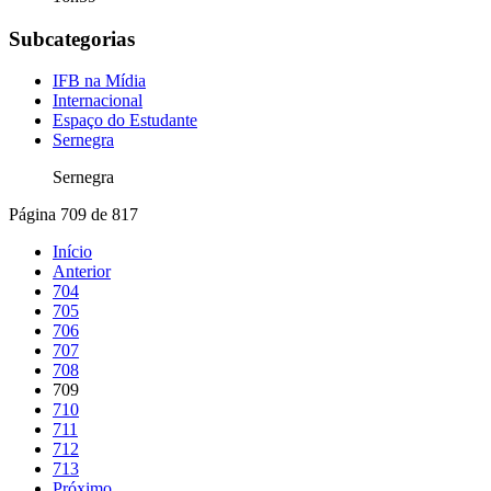
Subcategorias
IFB na Mídia
Internacional
Espaço do Estudante
Sernegra
Sernegra
Página 709 de 817
Início
Anterior
704
705
706
707
708
709
710
711
712
713
Próximo