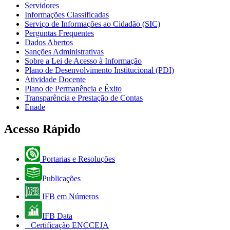
Servidores
Informações Classificadas
Serviço de Informações ao Cidadão (SIC)
Perguntas Frequentes
Dados Abertos
Sanções Administrativas
Sobre a Lei de Acesso à Informação
Plano de Desenvolvimento Institucional (PDI)
Atividade Docente
Plano de Permanência e Êxito
Transparência e Prestação de Contas
Enade
Acesso Rápido
Portarias e Resoluções
Publicações
IFB em Números
IFB Data
Certificação ENCCEJA