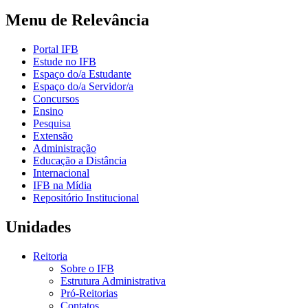
Menu de Relevância
Portal IFB
Estude no IFB
Espaço do/a Estudante
Espaço do/a Servidor/a
Concursos
Ensino
Pesquisa
Extensão
Administração
Educação a Distância
Internacional
IFB na Mídia
Repositório Institucional
Unidades
Reitoria
Sobre o IFB
Estrutura Administrativa
Pró-Reitorias
Contatos