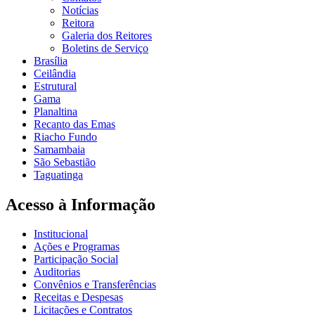
Notícias
Reitora
Galeria dos Reitores
Boletins de Serviço
Brasília
Ceilândia
Estrutural
Gama
Planaltina
Recanto das Emas
Riacho Fundo
Samambaia
São Sebastião
Taguatinga
Acesso à Informação
Institucional
Ações e Programas
Participação Social
Auditorias
Convênios e Transferências
Receitas e Despesas
Licitações e Contratos