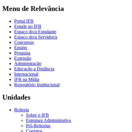
Menu de Relevância
Portal IFB
Estude no IFB
Espaço do/a Estudante
Espaço do/a Servidor/a
Concursos
Ensino
Pesquisa
Extensão
Administração
Educação a Distância
Internacional
IFB na Mídia
Repositório Institucional
Unidades
Reitoria
Sobre o IFB
Estrutura Administrativa
Pró-Reitorias
Contatos