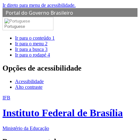
Ir direto para menu de acessibilidade.
Portal do Governo Brasileiro
Portuguese
Ir para o conteúdo
1
Ir para o menu
2
Ir para a busca
3
Ir para o rodapé
4
Opções de acessibilidade
Acessibilidade
Alto contraste
IFB
Instituto Federal de Brasília
Ministério da Educação