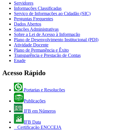
Servidores
Informações Classificadas
Serviço de Informações ao Cidadão (SIC)
Perguntas Frequentes
Dados Abertos
Sanções Administrativas
Sobre a Lei de Acesso à Informação
Plano de Desenvolvimento Institucional (PDI)
Atividade Docente
Plano de Permanência e Êxito
Transparência e Prestação de Contas
Enade
Acesso Rápido
Portarias e Resoluções
Publicações
IFB em Números
IFB Data
Certificação ENCCEJA