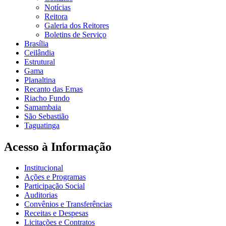
Notícias
Reitora
Galeria dos Reitores
Boletins de Serviço
Brasília
Ceilândia
Estrutural
Gama
Planaltina
Recanto das Emas
Riacho Fundo
Samambaia
São Sebastião
Taguatinga
Acesso à Informação
Institucional
Ações e Programas
Participação Social
Auditorias
Convênios e Transferências
Receitas e Despesas
Licitações e Contratos