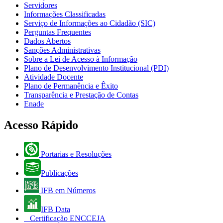
Servidores
Informações Classificadas
Serviço de Informações ao Cidadão (SIC)
Perguntas Frequentes
Dados Abertos
Sanções Administrativas
Sobre a Lei de Acesso à Informação
Plano de Desenvolvimento Institucional (PDI)
Atividade Docente
Plano de Permanência e Êxito
Transparência e Prestação de Contas
Enade
Acesso Rápido
Portarias e Resoluções
Publicações
IFB em Números
IFB Data
Certificação ENCCEJA