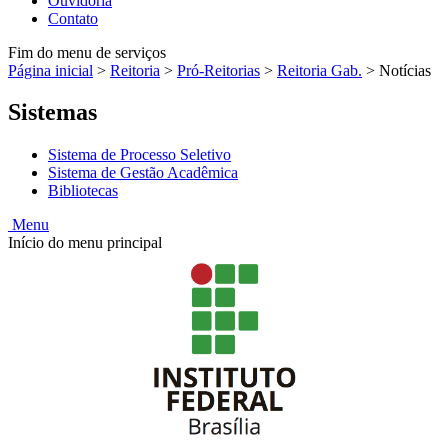
Ouvidoria
Contato
Fim do menu de serviços
Página inicial
>
Reitoria
>
Pró-Reitorias
>
Reitoria Gab.
>
Notícias
Sistemas
Sistema de Processo Seletivo
Sistema de Gestão Acadêmica
Bibliotecas
Menu
Início do menu principal