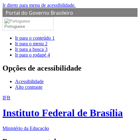
Ir direto para menu de acessibilidade.
Portal do Governo Brasileiro
Portuguese
Ir para o conteúdo
1
Ir para o menu
2
Ir para a busca
3
Ir para o rodapé
4
Opções de acessibilidade
Acessibilidade
Alto contraste
IFB
Instituto Federal de Brasília
Ministério da Educação