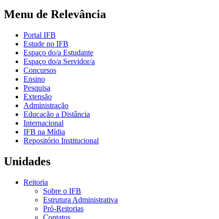
Menu de Relevância
Portal IFB
Estude no IFB
Espaço do/a Estudante
Espaço do/a Servidor/a
Concursos
Ensino
Pesquisa
Extensão
Administração
Educação a Distância
Internacional
IFB na Mídia
Repositório Institucional
Unidades
Reitoria
Sobre o IFB
Estrutura Administrativa
Pró-Reitorias
Contatos