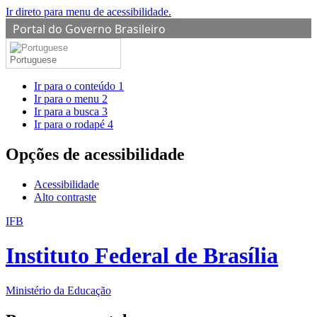
Ir direto para menu de acessibilidade.
Portal do Governo Brasileiro
Portuguese
Ir para o conteúdo
1
Ir para o menu
2
Ir para a busca
3
Ir para o rodapé
4
Opções de acessibilidade
Acessibilidade
Alto contraste
IFB
Instituto Federal de Brasília
Ministério da Educação