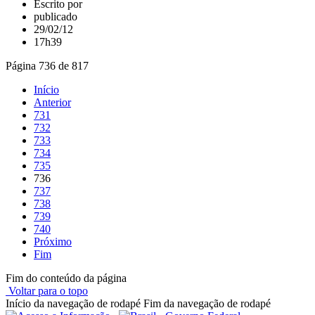
Escrito por
publicado
29/02/12
17h39
Página 736 de 817
Início
Anterior
731
732
733
734
735
736
737
738
739
740
Próximo
Fim
Fim do conteúdo da página
Voltar para o topo
Início da navegação de rodapé
Fim da navegação de rodapé