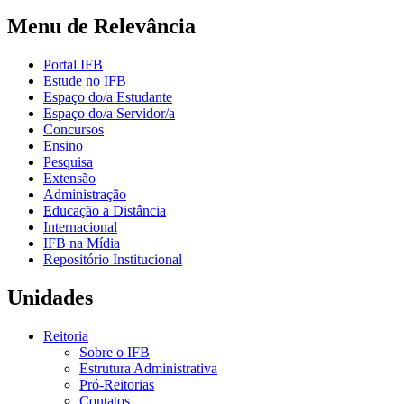
Menu de Relevância
Portal IFB
Estude no IFB
Espaço do/a Estudante
Espaço do/a Servidor/a
Concursos
Ensino
Pesquisa
Extensão
Administração
Educação a Distância
Internacional
IFB na Mídia
Repositório Institucional
Unidades
Reitoria
Sobre o IFB
Estrutura Administrativa
Pró-Reitorias
Contatos