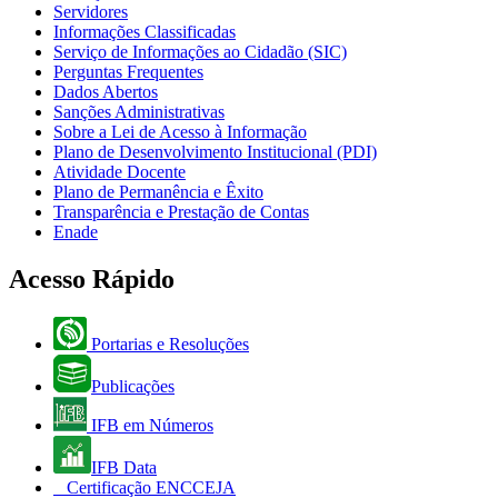
Servidores
Informações Classificadas
Serviço de Informações ao Cidadão (SIC)
Perguntas Frequentes
Dados Abertos
Sanções Administrativas
Sobre a Lei de Acesso à Informação
Plano de Desenvolvimento Institucional (PDI)
Atividade Docente
Plano de Permanência e Êxito
Transparência e Prestação de Contas
Enade
Acesso Rápido
Portarias e Resoluções
Publicações
IFB em Números
IFB Data
Certificação ENCCEJA