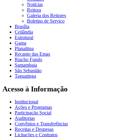
Notícias
Reitora
Galeria dos Reitores
Boletins de Serviço
Brasília
Ceilândia
Estrutural
Gama
Planaltina
Recanto das Emas
Riacho Fundo
Samambaia
São Sebastião
Taguatinga
Acesso à Informação
Institucional
Ações e Programas
Participação Social
Auditorias
Convênios e Transferências
Receitas e Despesas
Licitações e Contratos