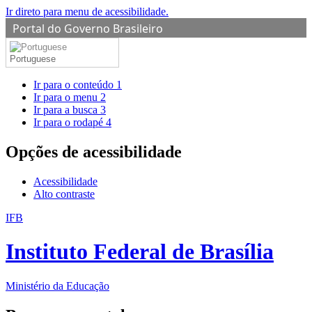
Ir direto para menu de acessibilidade.
Portal do Governo Brasileiro
Portuguese
Ir para o conteúdo
1
Ir para o menu
2
Ir para a busca
3
Ir para o rodapé
4
Opções de acessibilidade
Acessibilidade
Alto contraste
IFB
Instituto Federal de Brasília
Ministério da Educação