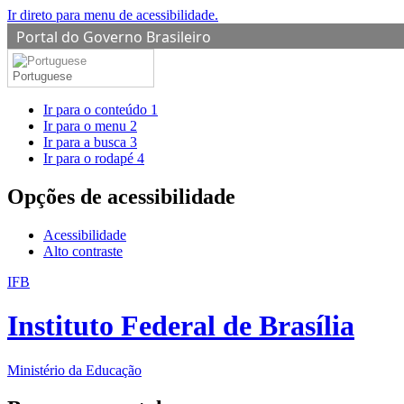
Ir direto para menu de acessibilidade.
Portal do Governo Brasileiro
Portuguese
Ir para o conteúdo
1
Ir para o menu
2
Ir para a busca
3
Ir para o rodapé
4
Opções de acessibilidade
Acessibilidade
Alto contraste
IFB
Instituto Federal de Brasília
Ministério da Educação