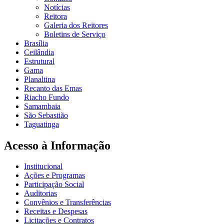
Notícias
Reitora
Galeria dos Reitores
Boletins de Serviço
Brasília
Ceilândia
Estrutural
Gama
Planaltina
Recanto das Emas
Riacho Fundo
Samambaia
São Sebastião
Taguatinga
Acesso à Informação
Institucional
Ações e Programas
Participação Social
Auditorias
Convênios e Transferências
Receitas e Despesas
Licitações e Contratos