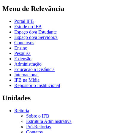
Menu de Relevância
Portal IFB
Estude no IFB
Espaço do/a Estudante
Espaço do/a Servidor/a
Concursos
Ensino
Pesquisa
Extensão
Administração
Educação a Distância
Internacional
IFB na Mídia
Repositório Institucional
Unidades
Reitoria
Sobre o IFB
Estrutura Administrativa
Pró-Reitorias
Contatos