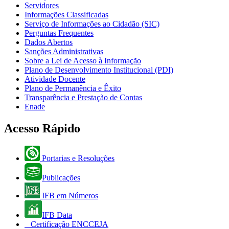
Servidores
Informações Classificadas
Serviço de Informações ao Cidadão (SIC)
Perguntas Frequentes
Dados Abertos
Sanções Administrativas
Sobre a Lei de Acesso à Informação
Plano de Desenvolvimento Institucional (PDI)
Atividade Docente
Plano de Permanência e Êxito
Transparência e Prestação de Contas
Enade
Acesso Rápido
Portarias e Resoluções
Publicações
IFB em Números
IFB Data
Certificação ENCCEJA