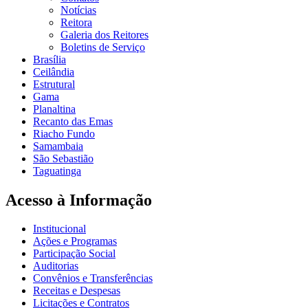
Notícias
Reitora
Galeria dos Reitores
Boletins de Serviço
Brasília
Ceilândia
Estrutural
Gama
Planaltina
Recanto das Emas
Riacho Fundo
Samambaia
São Sebastião
Taguatinga
Acesso à Informação
Institucional
Ações e Programas
Participação Social
Auditorias
Convênios e Transferências
Receitas e Despesas
Licitações e Contratos