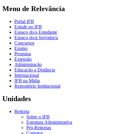
Menu de Relevância
Portal IFB
Estude no IFB
Espaço do/a Estudante
Espaço do/a Servidor/a
Concursos
Ensino
Pesquisa
Extensão
Administração
Educação a Distância
Internacional
IFB na Mídia
Repositório Institucional
Unidades
Reitoria
Sobre o IFB
Estrutura Administrativa
Pró-Reitorias
Contatos