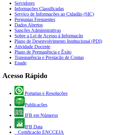
Servidores
Informações Classificadas
Serviço de Informações ao Cidadão (SIC)
Perguntas Frequentes
Dados Abertos
Sanções Administrativas
Sobre a Lei de Acesso à Informação
Plano de Desenvolvimento Institucional (PDI)
Atividade Docente
Plano de Permanência e Êxito
Transparência e Prestação de Contas
Enade
Acesso Rápido
Portarias e Resoluções
Publicações
IFB em Números
IFB Data
Certificação ENCCEJA