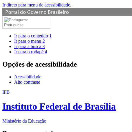
Ir direto para menu de acessibilidade.
Portal do Governo Brasileiro
Portuguese
Ir para o conteúdo
1
Ir para o menu
2
Ir para a busca
3
Ir para o rodapé
4
Opções de acessibilidade
Acessibilidade
Alto contraste
IFB
Instituto Federal de Brasília
Ministério da Educação