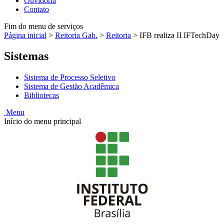
Ouvidoria
Contato
Fim do menu de serviços
Página inicial
>
Reitoria Gab.
>
Reitoria
>
IFB realiza II IFTechDay
Sistemas
Sistema de Processo Seletivo
Sistema de Gestão Acadêmica
Bibliotecas
Menu
Início do menu principal