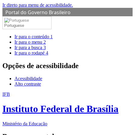
Ir direto para menu de acessibilidade.
Portal do Governo Brasileiro
Portuguese
Ir para o conteúdo
1
Ir para o menu
2
Ir para a busca
3
Ir para o rodapé
4
Opções de acessibilidade
Acessibilidade
Alto contraste
IFB
Instituto Federal de Brasília
Ministério da Educação