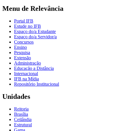
Menu de Relevância
Portal IFB
Estude no IFB
Espaço do/a Estudante
Espaço do/a Servidor/a
Concursos
Ensino
Pesquisa
Extensão
Administração
Educação a Distância
Internacional
IFB na Mídia
Repositório Institucional
Unidades
Reitoria
Brasília
Ceilândia
Estrutural
Gama