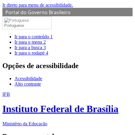
Ir direto para menu de acessibilidade.
Portal do Governo Brasileiro
Portuguese
Ir para o conteúdo
1
Ir para o menu
2
Ir para a busca
3
Ir para o rodapé
4
Opções de acessibilidade
Acessibilidade
Alto contraste
IFB
Instituto Federal de Brasília
Ministério da Educação