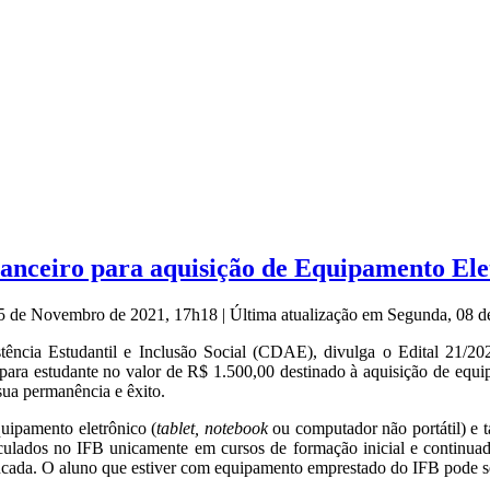
nanceiro para aquisição de Equipamento Ele
 05 de Novembro de 2021, 17h18
|
Última atualização em Segunda, 08
cia Estudantil e Inclusão Social (CDAE), divulga o Edital 21/202
 para estudante no valor de R$ 1.500,00 destinado à aquisição de eq
 sua permanência e êxito.
uipamento eletrônico (
tablet,
notebook
ou computador não portátil) e 
culados no IFB unicamente em cursos de formação inicial e continua
ancada. O aluno que estiver com equipamento emprestado do IFB pode se