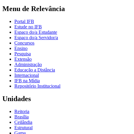
Menu de Relevância
Portal IFB
Estude no IFB
Espaço do/a Estudante
Espaço do/a Servidor/a
Concursos
Ensino
Pesquisa
Extensão
Administração
Educação a Distância
Internacional
IFB na Mídia
Repositório Institucional
Unidades
Reitoria
Brasília
Ceilândia
Estrutural
Gama