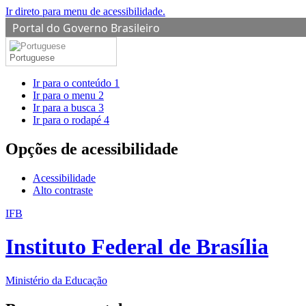
Ir direto para menu de acessibilidade.
Portal do Governo Brasileiro
Portuguese
Ir para o conteúdo
1
Ir para o menu
2
Ir para a busca
3
Ir para o rodapé
4
Opções de acessibilidade
Acessibilidade
Alto contraste
IFB
Instituto Federal de Brasília
Ministério da Educação