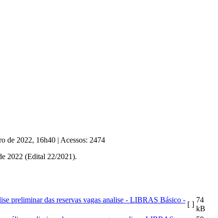
iro de 2022, 16h40
|
Acessos: 2474
e 2022 (Edital 22/2021).
ise preliminar das reservas vagas analise - LIBRAS Básico -
74
[ ]
kB