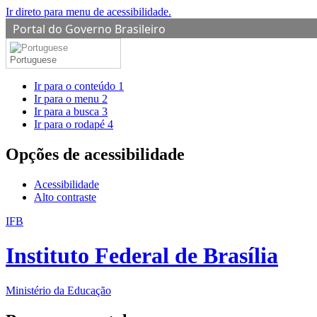
Ir direto para menu de acessibilidade.
Portal do Governo Brasileiro
Portuguese
Ir para o conteúdo
1
Ir para o menu
2
Ir para a busca
3
Ir para o rodapé
4
Opções de acessibilidade
Acessibilidade
Alto contraste
IFB
Instituto Federal de Brasília
Ministério da Educação