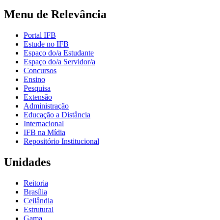
Menu de Relevância
Portal IFB
Estude no IFB
Espaço do/a Estudante
Espaço do/a Servidor/a
Concursos
Ensino
Pesquisa
Extensão
Administração
Educação a Distância
Internacional
IFB na Mídia
Repositório Institucional
Unidades
Reitoria
Brasília
Ceilândia
Estrutural
Gama