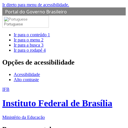
Ir direto para menu de acessibilidade.
Portal do Governo Brasileiro
Portuguese
Ir para o conteúdo
1
Ir para o menu
2
Ir para a busca
3
Ir para o rodapé
4
Opções de acessibilidade
Acessibilidade
Alto contraste
IFB
Instituto Federal de Brasília
Ministério da Educação