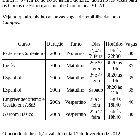
os Cursos de Formação Inicial e Continuada 2012/1.
Veja no quadro abaixo as novas vagas disponibilizadas pelo
Campus
:
Curso
Duração
Turno
Dias
Horários
Vagas
2ª, 4ª e
19h às
Padeiro e Confeiteiro
200h
Noturno
30
5ª feira
22h30
2ª e 5ª
8h20 às
Inglês
300h
Matutino
35
feira
10h
3ª e 4ª
8h20 às
Espanhol
300h
Matutino
35
feira
10h
8h20 às
Espanhol
300h
Matutino
Sábado
35
12h
Empreendedorismo e
2ª a 5ª
16h às
200h
Vespertino
40
Gestão em A&B
feira
18h40
2ª a 5ª
16h às
Garçom Básico
200h
Vespertino
30
feira
18h40
O período de inscrição vai até o dia 17 de fevereiro de 2012.