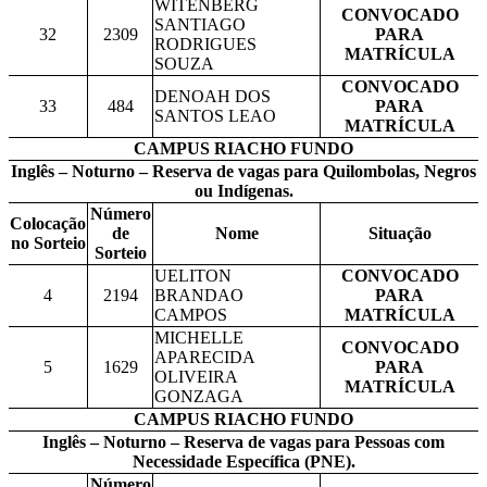
WITENBERG
CONVOCADO
SANTIAGO
32
2309
PARA
RODRIGUES
MATRÍCULA
SOUZA
CONVOCADO
DENOAH DOS
33
484
PARA
SANTOS LEAO
MATRÍCULA
CAMPUS RIACHO FUNDO
Inglês – Noturno – Reserva de vagas para Quilombolas, Negros
ou Indígenas.
Número
Colocação
de
Nome
Situação
no Sorteio
Sorteio
UELITON
CONVOCADO
4
2194
BRANDAO
PARA
CAMPOS
MATRÍCULA
MICHELLE
CONVOCADO
APARECIDA
5
1629
PARA
OLIVEIRA
MATRÍCULA
GONZAGA
CAMPUS RIACHO FUNDO
Inglês – Noturno – Reserva de vagas para Pessoas com
Necessidade Específica (PNE).
Número