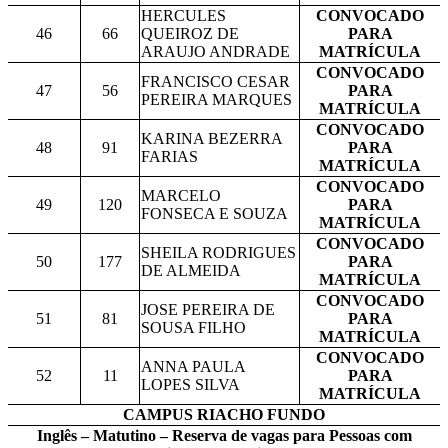
HERCULES
CONVOCADO
46
66
QUEIROZ DE
PARA
ARAUJO ANDRADE
MATRÍCULA
CONVOCADO
FRANCISCO CESAR
47
56
PARA
PEREIRA MARQUES
MATRÍCULA
CONVOCADO
KARINA BEZERRA
48
91
PARA
FARIAS
MATRÍCULA
CONVOCADO
MARCELO
49
120
PARA
FONSECA E SOUZA
MATRÍCULA
CONVOCADO
SHEILA RODRIGUES
50
177
PARA
DE ALMEIDA
MATRÍCULA
CONVOCADO
JOSE PEREIRA DE
51
81
PARA
SOUSA FILHO
MATRÍCULA
CONVOCADO
ANNA PAULA
52
11
PARA
LOPES SILVA
MATRÍCULA
CAMPUS RIACHO FUNDO
Inglês – Matutino – Reserva de vagas para Pessoas com