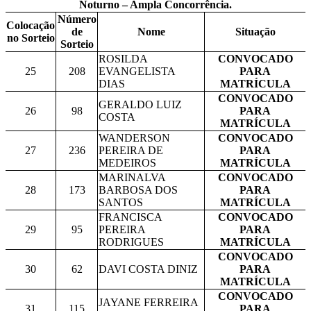
Noturno – Ampla Concorrência.
Número
Colocação
de
Nome
Situação
no Sorteio
Sorteio
ROSILDA
CONVOCADO
25
208
EVANGELISTA
PARA
DIAS
MATRÍCULA
CONVOCADO
GERALDO LUIZ
26
98
PARA
COSTA
MATRÍCULA
WANDERSON
CONVOCADO
27
236
PEREIRA DE
PARA
MEDEIROS
MATRÍCULA
MARINALVA
CONVOCADO
28
173
BARBOSA DOS
PARA
SANTOS
MATRÍCULA
FRANCISCA
CONVOCADO
29
95
PEREIRA
PARA
RODRIGUES
MATRÍCULA
CONVOCADO
30
62
DAVI COSTA DINIZ
PARA
MATRÍCULA
CONVOCADO
JAYANE FERREIRA
31
115
PARA