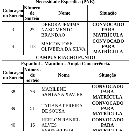
Necessidade Específica (PNE).
Número
Colocação
de
Nome
Situação
no Sorteio
Sorteio
DEBORA JEMIMA
CONVOCADO
3
25
NASCIMENTO
PARA
BRANDAO
MATRÍCULA
CONVOCADO
MAICON JOSE
4
118
PARA
OLIVEIRA DA SILVA
MATRÍCULA
CAMPUS RIACHO FUNDO
Espanhol – Matutino – Ampla Concorrência.
Número
Colocação
de
Nome
Situação
no Sorteio
Sorteio
CONVOCADO
MARILENE
38
36
PARA
SANTANA XAVIER
MATRÍCULA
CONVOCADO
TATIANA PEREIRA
39
51
PARA
DE SOUSA
MATRÍCULA
HERLON RANIEL
CONVOCADO
40
16
ALVES
PARA
EVANGELISTA
MATRÍCULA