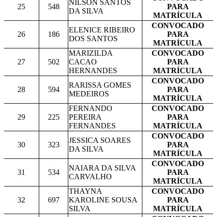
NILSON SANTOS
25
548
PARA
DA SILVA
MATRÍCULA
CONVOCADO
ELENICE RIBEIRO
26
186
PARA
DOS SANTOS
MATRÍCULA
MARIZILDA
CONVOCADO
27
502
CACAO
PARA
HERNANDES
MATRÍCULA
CONVOCADO
RARISSA GOMES
28
594
PARA
MEDEIROS
MATRÍCULA
FERNANDO
CONVOCADO
29
225
PEREIRA
PARA
FERNANDES
MATRÍCULA
CONVOCADO
JESSICA SOARES
30
323
PARA
DA SILVA
MATRÍCULA
CONVOCADO
NAIARA DA SILVA
31
534
PARA
CARVALHO
MATRÍCULA
THAYNA
CONVOCADO
32
697
KAROLINE SOUSA
PARA
SILVA
MATRÍCULA