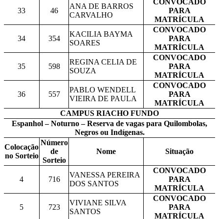
CONVOCADO
ANA DE BARROS
33
46
PARA
CARVALHO
MATRÍCULA
CONVOCADO
KACILIA BAYMA
34
354
PARA
SOARES
MATRÍCULA
CONVOCADO
REGINA CELIA DE
35
598
PARA
SOUZA
MATRÍCULA
CONVOCADO
PABLO WENDELL
36
557
PARA
VIEIRA DE PAULA
MATRÍCULA
CAMPUS RIACHO FUNDO
Espanhol – Noturno – Reserva de vagas para Quilombolas,
Negros ou Indígenas.
Número
Colocação
de
Nome
Situação
no Sorteio
Sorteio
CONVOCADO
VANESSA PEREIRA
4
716
PARA
DOS SANTOS
MATRÍCULA
CONVOCADO
VIVIANE SILVA
5
723
PARA
SANTOS
MATRÍCULA