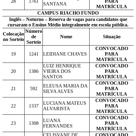
28
1761
PARA
SANTANA
MATRÍCULA
CAMPUS RIACHO FUNDO
Inglês – Noturno – Reserva de vagas para candidatos que
cursaram o Ensino Médio integralmente em escola pública.
Número
Colocação
de
Nome
Situação
no Sorteio
Sorteio
CONVOCADO
19
1241
LEIDIANE CHAVES
PARA
MATRÍCULA
LUIZ HENRIQUE
CONVOCADO
20
1386
VIEIRA DOS
PARA
SANTOS
MATRÍCULA
CONVOCADO
ELEUSA MARIA DA
21
592
PARA
SILVA ALVES
MATRÍCULA
CONVOCADO
LUCIANA MATEUS
22
1337
PARA
ALVARISTA
MATRÍCULA
CONVOCADO
LUANA
23
1308
PARA
FERNANDES
MATRÍCULA
CELISVANE DE
CONVOCADO