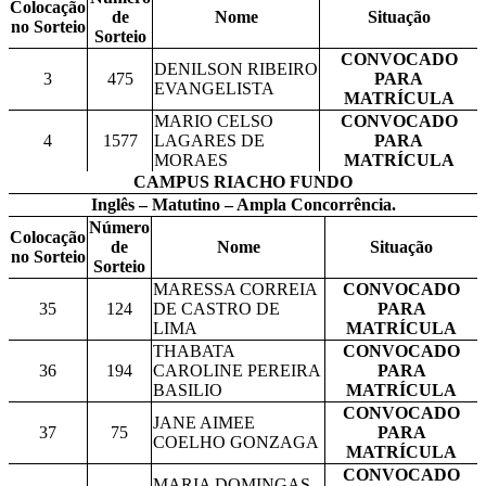
Colocação
de
Nome
Situação
no Sorteio
Sorteio
CONVOCADO
DENILSON RIBEIRO
3
475
PARA
EVANGELISTA
MATRÍCULA
MARIO CELSO
CONVOCADO
4
1577
LAGARES DE
PARA
MORAES
MATRÍCULA
CAMPUS RIACHO FUNDO
Inglês – Matutino – Ampla Concorrência.
Número
Colocação
de
Nome
Situação
no Sorteio
Sorteio
MARESSA CORREIA
CONVOCADO
35
124
DE CASTRO DE
PARA
LIMA
MATRÍCULA
THABATA
CONVOCADO
36
194
CAROLINE PEREIRA
PARA
BASILIO
MATRÍCULA
CONVOCADO
JANE AIMEE
37
75
PARA
COELHO GONZAGA
MATRÍCULA
CONVOCADO
MARIA DOMINGAS