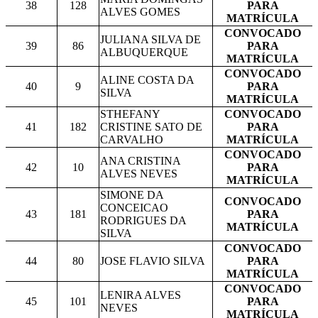
38
128
PARA
ALVES GOMES
MATRÍCULA
CONVOCADO
JULIANA SILVA DE
39
86
PARA
ALBUQUERQUE
MATRÍCULA
CONVOCADO
ALINE COSTA DA
40
9
PARA
SILVA
MATRÍCULA
STHEFANY
CONVOCADO
41
182
CRISTINE SATO DE
PARA
CARVALHO
MATRÍCULA
CONVOCADO
ANA CRISTINA
42
10
PARA
ALVES NEVES
MATRÍCULA
SIMONE DA
CONVOCADO
CONCEICAO
43
181
PARA
RODRIGUES DA
MATRÍCULA
SILVA
CONVOCADO
44
80
JOSE FLAVIO SILVA
PARA
MATRÍCULA
CONVOCADO
LENIRA ALVES
45
101
PARA
NEVES
MATRÍCULA