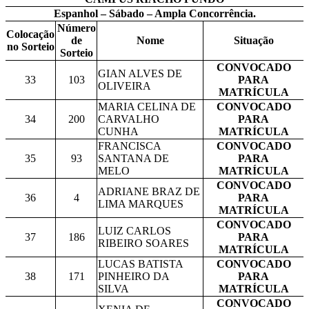
Espanhol – Sábado – Ampla Concorrência.
Número
Colocação
de
Nome
Situação
no Sorteio
Sorteio
CONVOCADO
GIAN ALVES DE
33
103
PARA
OLIVEIRA
MATRÍCULA
MARIA CELINA DE
CONVOCADO
34
200
CARVALHO
PARA
CUNHA
MATRÍCULA
FRANCISCA
CONVOCADO
35
93
SANTANA DE
PARA
MELO
MATRÍCULA
CONVOCADO
ADRIANE BRAZ DE
36
4
PARA
LIMA MARQUES
MATRÍCULA
CONVOCADO
LUIZ CARLOS
37
186
PARA
RIBEIRO SOARES
MATRÍCULA
LUCAS BATISTA
CONVOCADO
38
171
PINHEIRO DA
PARA
SILVA
MATRÍCULA
CONVOCADO