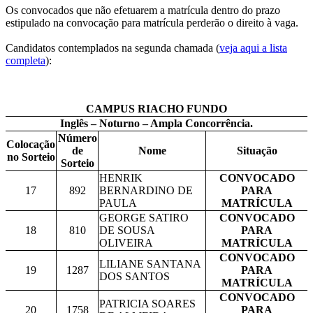
Os convocados que não efetuarem a matrícula dentro do prazo
estipulado na convocação para matrícula perderão o direito à vaga.
Candidatos contemplados na segunda chamada (
veja aqui a lista
completa
):
CAMPUS RIACHO FUNDO
Inglês – Noturno – Ampla Concorrência.
Número
Colocação
de
Nome
Situação
no Sorteio
Sorteio
HENRIK
CONVOCADO
17
892
BERNARDINO DE
PARA
PAULA
MATRÍCULA
GEORGE SATIRO
CONVOCADO
18
810
DE SOUSA
PARA
OLIVEIRA
MATRÍCULA
CONVOCADO
LILIANE SANTANA
19
1287
PARA
DOS SANTOS
MATRÍCULA
CONVOCADO
PATRICIA SOARES
20
1758
PARA