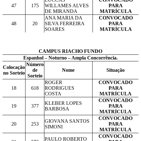
47
175
WILLAMES ALVES
PARA
DE MIRANDA
MATRÍCULA
ANA MARIA DA
CONVOCADO
48
20
SILVA FERREIRA
PARA
SOARES
MATRÍCULA
CAMPUS RIACHO FUNDO
Espanhol – Noturno – Ampla Concorrência.
Número
Colocação
de
Nome
Situação
no Sorteio
Sorteio
ROGER
CONVOCADO
18
618
RODRIGUES
PARA
COSTA
MATRÍCULA
CONVOCADO
KLEBER LOPES
19
377
PARA
BARBOSA
MATRÍCULA
CONVOCADO
GIOVANA SANTOS
20
253
PARA
SIMONI
MATRÍCULA
CONVOCADO
PAULO ROBERTO