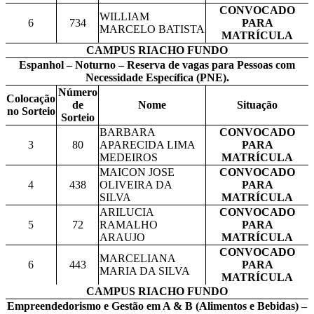
CONVOCADO
WILLIAM
6
734
PARA
MARCELO BATISTA
MATRÍCULA
CAMPUS RIACHO FUNDO
Espanhol – Noturno – Reserva de vagas para Pessoas com
Necessidade Específica (PNE).
Número
Colocação
de
Nome
Situação
no Sorteio
Sorteio
BARBARA
CONVOCADO
3
80
APARECIDA LIMA
PARA
MEDEIROS
MATRÍCULA
MAICON JOSE
CONVOCADO
4
438
OLIVEIRA DA
PARA
SILVA
MATRÍCULA
ARILUCIA
CONVOCADO
5
72
RAMALHO
PARA
ARAUJO
MATRÍCULA
CONVOCADO
MARCELIANA
6
443
PARA
MARIA DA SILVA
MATRÍCULA
CAMPUS RIACHO FUNDO
Empreendedorismo e Gestão em A & B (Alimentos e Bebidas) –