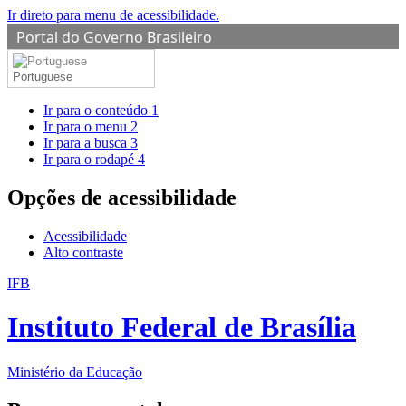
Ir direto para menu de acessibilidade.
Portal do Governo Brasileiro
Portuguese
Ir para o conteúdo
1
Ir para o menu
2
Ir para a busca
3
Ir para o rodapé
4
Opções de acessibilidade
Acessibilidade
Alto contraste
IFB
Instituto Federal de Brasília
Ministério da Educação