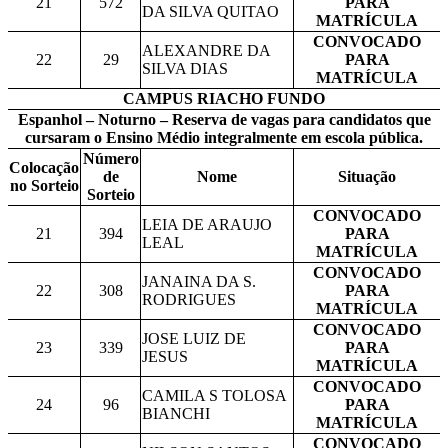
21
572
PARA
DA SILVA QUITAO
MATRÍCULA
CONVOCADO
ALEXANDRE DA
22
29
PARA
SILVA DIAS
MATRÍCULA
CAMPUS RIACHO FUNDO
Espanhol – Noturno – Reserva de vagas para candidatos que
cursaram o Ensino Médio integralmente em escola pública.
Número
Colocação
de
Nome
Situação
no Sorteio
Sorteio
CONVOCADO
LEIA DE ARAUJO
21
394
PARA
LEAL
MATRÍCULA
CONVOCADO
JANAINA DA S.
22
308
PARA
RODRIGUES
MATRÍCULA
CONVOCADO
JOSE LUIZ DE
23
339
PARA
JESUS
MATRÍCULA
CONVOCADO
CAMILA S TOLOSA
24
96
PARA
BIANCHI
MATRÍCULA
CONVOCADO