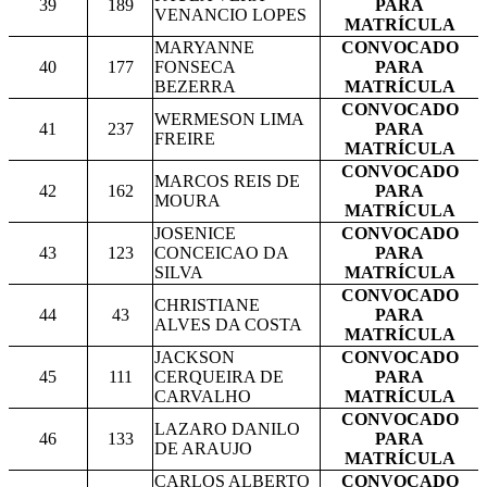
39
189
PARA
VENANCIO LOPES
MATRÍCULA
MARYANNE
CONVOCADO
40
177
FONSECA
PARA
BEZERRA
MATRÍCULA
CONVOCADO
WERMESON LIMA
41
237
PARA
FREIRE
MATRÍCULA
CONVOCADO
MARCOS REIS DE
42
162
PARA
MOURA
MATRÍCULA
JOSENICE
CONVOCADO
43
123
CONCEICAO DA
PARA
SILVA
MATRÍCULA
CONVOCADO
CHRISTIANE
44
43
PARA
ALVES DA COSTA
MATRÍCULA
JACKSON
CONVOCADO
45
111
CERQUEIRA DE
PARA
CARVALHO
MATRÍCULA
CONVOCADO
LAZARO DANILO
46
133
PARA
DE ARAUJO
MATRÍCULA
CARLOS ALBERTO
CONVOCADO