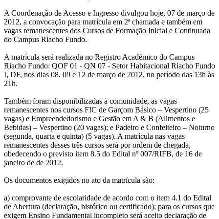
A Coordenação de Acesso e Ingresso divulgou hoje, 07 de março de
2012, a convocação para matrícula em 2ª chamada e também em
vagas remanescentes dos Cursos de Formação Inicial e Continuada
do Campus Riacho Fundo.
A matrícula será realizada no Registro Acadêmico do Campus
Riacho Fundo: QOF 01 - QN 07 - Setor Habitacional Riacho Fundo
I, DF, nos dias 08, 09 e 12 de março de 2012, no período das 13h às
21h.
Também foram disponibilizadas à comunidade, as vagas
remanescentes nos cursos FIC de Garçom Básico – Vespertino (25
vagas) e Empreendedorismo e Gestão em A & B (Alimentos e
Bebidas) – Vespertino (20 vagas); e Padeiro e Confeiteiro – Noturno
(segunda, quarta e quinta) (5 vagas). A matrícula nas vagas
remanescentes desses três cursos será por ordem de chegada,
obedecendo o previsto item 8.5 do Edital nº 007/RIFB, de 16 de
janeiro de de 2012.
Os documentos exigidos no ato da matrícula são:
a) comprovante de escolaridade de acordo com o item 4.1 do Edital
de Abertura (declaração, histórico ou certificado); para os cursos que
exigem Ensino Fundamental incompleto será aceito declaração de