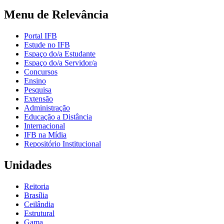
Menu de Relevância
Portal IFB
Estude no IFB
Espaço do/a Estudante
Espaço do/a Servidor/a
Concursos
Ensino
Pesquisa
Extensão
Administração
Educação a Distância
Internacional
IFB na Mídia
Repositório Institucional
Unidades
Reitoria
Brasília
Ceilândia
Estrutural
Gama