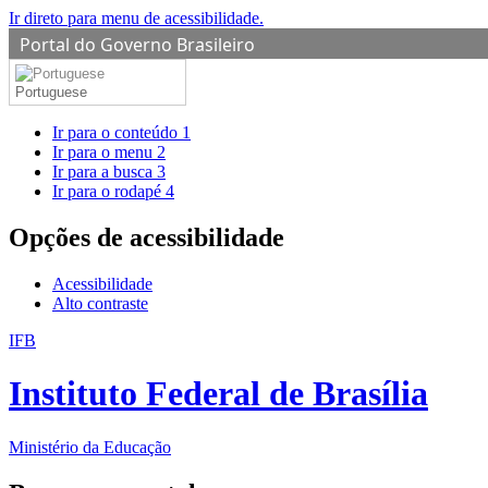
Ir direto para menu de acessibilidade.
Portal do Governo Brasileiro
Portuguese
Ir para o conteúdo
1
Ir para o menu
2
Ir para a busca
3
Ir para o rodapé
4
Opções de acessibilidade
Acessibilidade
Alto contraste
IFB
Instituto Federal de Brasília
Ministério da Educação