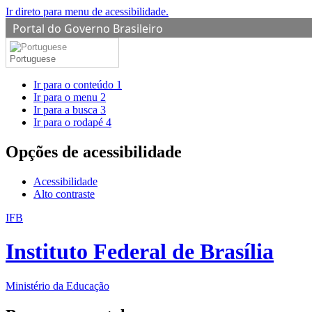
Ir direto para menu de acessibilidade.
Portal do Governo Brasileiro
Portuguese
Ir para o conteúdo
1
Ir para o menu
2
Ir para a busca
3
Ir para o rodapé
4
Opções de acessibilidade
Acessibilidade
Alto contraste
IFB
Instituto Federal de Brasília
Ministério da Educação