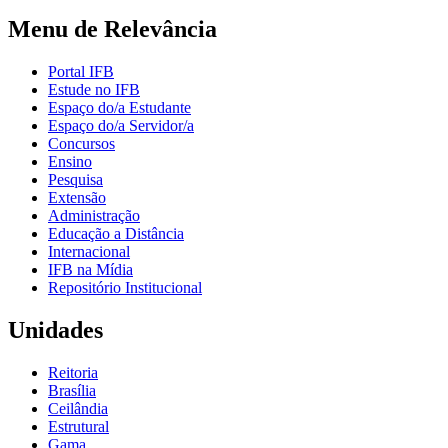
Menu de Relevância
Portal IFB
Estude no IFB
Espaço do/a Estudante
Espaço do/a Servidor/a
Concursos
Ensino
Pesquisa
Extensão
Administração
Educação a Distância
Internacional
IFB na Mídia
Repositório Institucional
Unidades
Reitoria
Brasília
Ceilândia
Estrutural
Gama