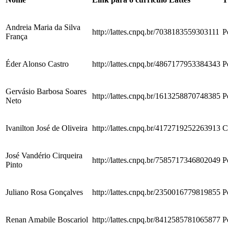
Andreia Maria da Silva
http://lattes.cnpq.br/7038183559303111
P
França
Éder Alonso Castro
http://lattes.cnpq.br/4867177953384343
P
Gervásio Barbosa Soares
http://lattes.cnpq.br/1613258870748385
P
Neto
Ivanilton José de Oliveira
http://lattes.cnpq.br/4172719252263913
C
José Vandério Cirqueira
http://lattes.cnpq.br/7585717346802049
P
Pinto
Juliano Rosa Gonçalves
http://lattes.cnpq.br/2350016779819855
P
Renan Amabile Boscariol
http://lattes.cnpq.br/8412585781065877
P