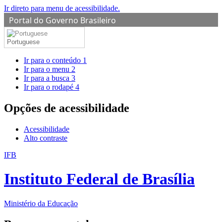
Ir direto para menu de acessibilidade.
Portal do Governo Brasileiro
Portuguese
Ir para o conteúdo
1
Ir para o menu
2
Ir para a busca
3
Ir para o rodapé
4
Opções de acessibilidade
Acessibilidade
Alto contraste
IFB
Instituto Federal de Brasília
Ministério da Educação