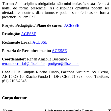
Turno:
As disciplinas obrigatórias são ministradas às sextas-feiras à
noite, de forma presencial. As disciplinas optativas podem ser
ofertadas em outros dias/ turnos e podem ser ofertadas de forma
presencial ou em EaD.
Projeto Pedagógico/ Plano de curso:
ACESSE
Resolução:
ACESSE
Regimento Local:
ACESSE
Portaria de Reconhecimento:
ACESSE
Coordenador:
Renan Amabile Boscariol -
renan.boscariol@ifb.edu.br
-
profgeo@ifb.edu.br
Local:
IFB Campus Riacho Fundo, Fazenda Sucupira, Av. Cedro,
AE 15 QS 16. Riacho Fundo I – DF / CEP: 71.828 – 006. Telefone:
(61) 2103-2345.
Corpo docente
Nome
Link para o currículo Lattes
T