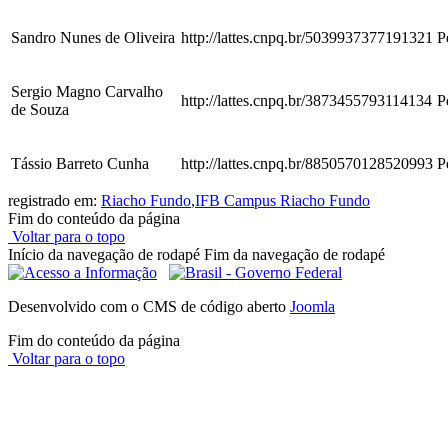
Sandro Nunes de Oliveira
http://lattes.cnpq.br/5039937377191321
P
Sergio Magno Carvalho
http://lattes.cnpq.br/3873455793114134
P
de Souza
Tássio Barreto Cunha
http://lattes.cnpq.br/8850570128520993
P
registrado em:
Riacho Fundo
,
IFB Campus Riacho Fundo
Fim do conteúdo da página
Voltar para o topo
Início da navegação de rodapé
Fim da navegação de rodapé
Desenvolvido com o CMS de código aberto
Joomla
Fim do conteúdo da página
Voltar para o topo