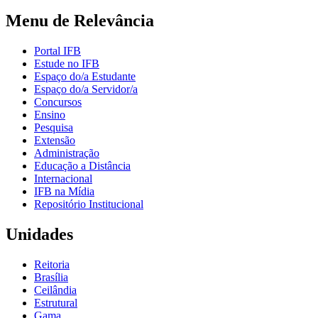
Menu de Relevância
Portal IFB
Estude no IFB
Espaço do/a Estudante
Espaço do/a Servidor/a
Concursos
Ensino
Pesquisa
Extensão
Administração
Educação a Distância
Internacional
IFB na Mídia
Repositório Institucional
Unidades
Reitoria
Brasília
Ceilândia
Estrutural
Gama