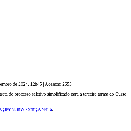
etembro de 2024, 12h45
|
Acessos: 2653
ta do processo seletivo simplificado para a terceira turma do Curso
rms.gle/dM3nWNxfntgAbFiu6
.