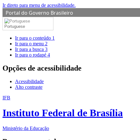
Ir direto para menu de acessibilidade.
Portal do Governo Brasileiro
Portuguese
Ir para o conteúdo
1
Ir para o menu
2
Ir para a busca
3
Ir para o rodapé
4
Opções de acessibilidade
Acessibilidade
Alto contraste
IFB
Instituto Federal de Brasília
Ministério da Educação