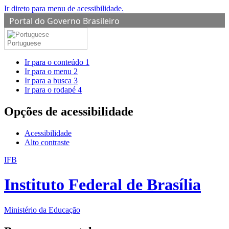
Ir direto para menu de acessibilidade.
Portal do Governo Brasileiro
Portuguese
Ir para o conteúdo
1
Ir para o menu
2
Ir para a busca
3
Ir para o rodapé
4
Opções de acessibilidade
Acessibilidade
Alto contraste
IFB
Instituto Federal de Brasília
Ministério da Educação