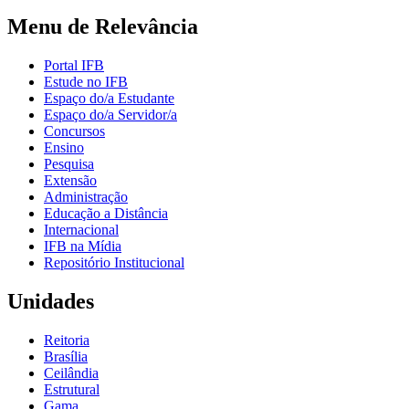
Menu de Relevância
Portal IFB
Estude no IFB
Espaço do/a Estudante
Espaço do/a Servidor/a
Concursos
Ensino
Pesquisa
Extensão
Administração
Educação a Distância
Internacional
IFB na Mídia
Repositório Institucional
Unidades
Reitoria
Brasília
Ceilândia
Estrutural
Gama