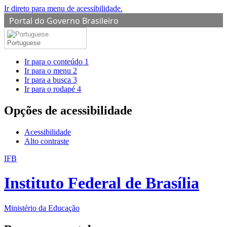
Ir direto para menu de acessibilidade.
Portal do Governo Brasileiro
Portuguese
Ir para o conteúdo
1
Ir para o menu
2
Ir para a busca
3
Ir para o rodapé
4
Opções de acessibilidade
Acessibilidade
Alto contraste
IFB
Instituto Federal de Brasília
Ministério da Educação