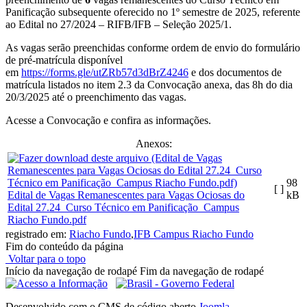
Panificação subsequente oferecido no 1º semestre de
2025, referente
ao Edital no 27/2024 – RIFB/IFB – Seleção 2025/1.
As vagas serão preenchidas conforme ordem de envio do formulário
de pré-matrícula disponível
em
https://forms.gle/utZRb57d3dBrZ4246
e dos documentos de
matrícula listados no item 2.3 da Convocação anexa, das 8h do dia
20/3/2025 até o preenchimento das vagas.
Acesse a Convocação e confira as informações.
Anexos:
98
[ ]
Edital de Vagas Remanescentes para Vagas Ociosas do
kB
Edital 27.24_Curso Técnico em Panificação_Campus
Riacho Fundo.pdf
registrado em:
Riacho Fundo
,
IFB Campus Riacho Fundo
Fim do conteúdo da página
Voltar para o topo
Início da navegação de rodapé
Fim da navegação de rodapé
Desenvolvido com o CMS de código aberto
Joomla