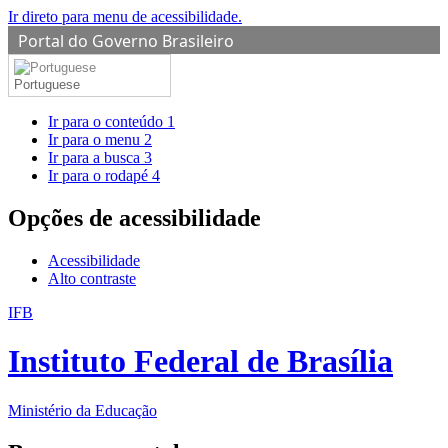
Ir direto para menu de acessibilidade.
Portal do Governo Brasileiro
Portuguese
Ir para o conteúdo
1
Ir para o menu
2
Ir para a busca
3
Ir para o rodapé
4
Opções de acessibilidade
Acessibilidade
Alto contraste
IFB
Instituto Federal de Brasília
Ministério da Educação