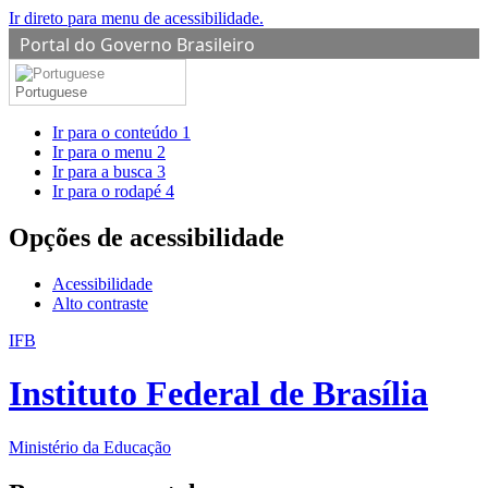
Ir direto para menu de acessibilidade.
Portal do Governo Brasileiro
Portuguese
Ir para o conteúdo
1
Ir para o menu
2
Ir para a busca
3
Ir para o rodapé
4
Opções de acessibilidade
Acessibilidade
Alto contraste
IFB
Instituto Federal de Brasília
Ministério da Educação