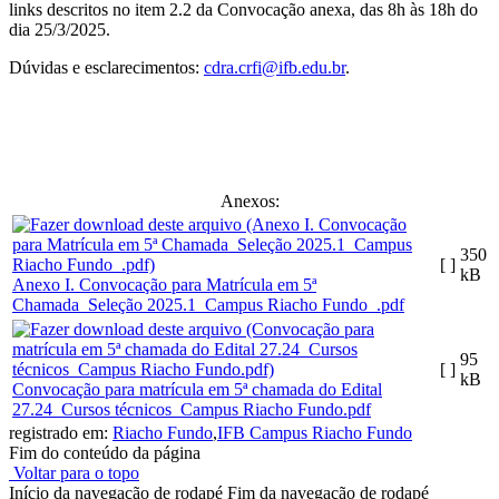
links descritos no item 2.2 da Convocação anexa, das 8h às 18h do
dia 25/3/2025.
Dúvidas e esclarecimentos:
cdra.crfi@
ifb.edu.br
.
Anexos:
350
[ ]
kB
Anexo I. Convocação para Matrícula em 5ª
Chamada_Seleção 2025.1_Campus Riacho Fundo_.pdf
95
[ ]
kB
Convocação para matrícula em 5ª chamada do Edital
27.24_Cursos técnicos_Campus Riacho Fundo.pdf
registrado em:
Riacho Fundo
,
IFB Campus Riacho Fundo
Fim do conteúdo da página
Voltar para o topo
Início da navegação de rodapé
Fim da navegação de rodapé