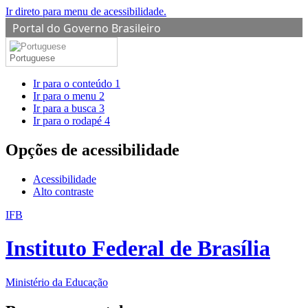
Ir direto para menu de acessibilidade.
Portal do Governo Brasileiro
Portuguese
Ir para o conteúdo
1
Ir para o menu
2
Ir para a busca
3
Ir para o rodapé
4
Opções de acessibilidade
Acessibilidade
Alto contraste
IFB
Instituto Federal de Brasília
Ministério da Educação