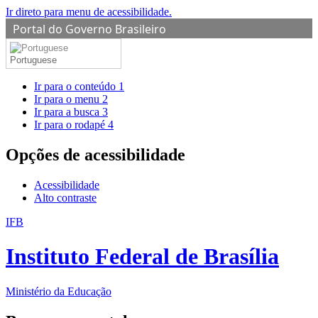
Ir direto para menu de acessibilidade.
Portal do Governo Brasileiro
Portuguese
Ir para o conteúdo
1
Ir para o menu
2
Ir para a busca
3
Ir para o rodapé
4
Opções de acessibilidade
Acessibilidade
Alto contraste
IFB
Instituto Federal de Brasília
Ministério da Educação