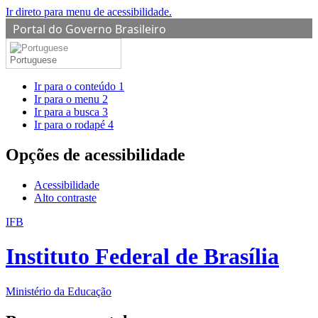
Ir direto para menu de acessibilidade.
Portal do Governo Brasileiro
Portuguese
Ir para o conteúdo
1
Ir para o menu
2
Ir para a busca
3
Ir para o rodapé
4
Opções de acessibilidade
Acessibilidade
Alto contraste
IFB
Instituto Federal de Brasília
Ministério da Educação