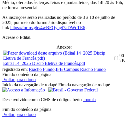
Médio, ofertadas às terças-feiras e quartas-feiras, das 14h20 às 16h,
de forma presencial.
As inscrições serão realizadas no período de 3 a 10 de julho de
2025, por meio do formulário disponível no
link
https://forms.gle/4wBFQyngi7aDWcTE6
.
Acesse o Edital.
Anexos:
90
[ ]
kB
Edital 14_2025 Discip Eletiva de Francês.pdf
registrado em:
Riacho Fundo
,
IFB Campus Riacho Fundo
Fim do conteúdo da página
Voltar para o topo
Início da navegação de rodapé
Fim da navegação de rodapé
Desenvolvido com o CMS de código aberto
Joomla
Fim do conteúdo da página
Voltar para o topo