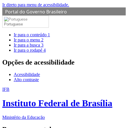
Ir direto para menu de acessibilidade.
Portal do Governo Brasileiro
Portuguese
Ir para o conteúdo
1
Ir para o menu
2
Ir para a busca
3
Ir para o rodapé
4
Opções de acessibilidade
Acessibilidade
Alto contraste
IFB
Instituto Federal de Brasília
Ministério da Educação