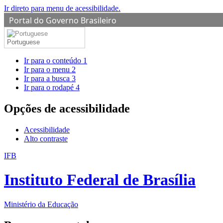
Ir direto para menu de acessibilidade.
Portal do Governo Brasileiro
Portuguese
Ir para o conteúdo
1
Ir para o menu
2
Ir para a busca
3
Ir para o rodapé
4
Opções de acessibilidade
Acessibilidade
Alto contraste
IFB
Instituto Federal de Brasília
Ministério da Educação