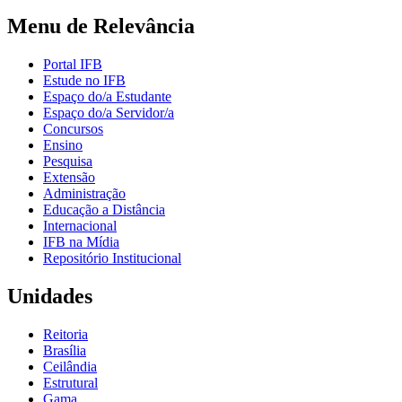
Menu de Relevância
Portal IFB
Estude no IFB
Espaço do/a Estudante
Espaço do/a Servidor/a
Concursos
Ensino
Pesquisa
Extensão
Administração
Educação a Distância
Internacional
IFB na Mídia
Repositório Institucional
Unidades
Reitoria
Brasília
Ceilândia
Estrutural
Gama