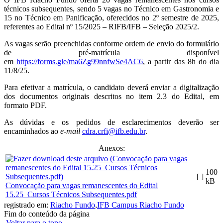
técnicos subsequentes, sendo 5 vagas no Técnico em Gastronomia e
15 no Técnico em Panificação, oferecidos no 2º semestre de 2025,
referentes ao Edital nº 15/2025 – RIFB/IFB – Seleção 2025/2.
As vagas serão preenchidas conforme ordem de envio do formulário
de pré-matrícula disponível
em
https://forms.gle/ma6Zg99nnfwSe4AC6
, a partir das 8h do dia
11/8/25.
Para efetivar a matrícula, o candidato deverá enviar a digitalização
dos documentos originais descritos no item 2.3 do Edital, em
formato PDF.
As dúvidas e os pedidos de esclarecimentos deverão ser
encaminhados ao
e-mail
cdra.crfi@ifb.edu.br
.
Anexos:
100
[ ]
kB
Convocação para vagas remanescentes do Edital
15.25_Cursos Técnicos Subsequentes.pdf
registrado em:
Riacho Fundo
,
IFB Campus Riacho Fundo
Fim do conteúdo da página
Voltar para o topo