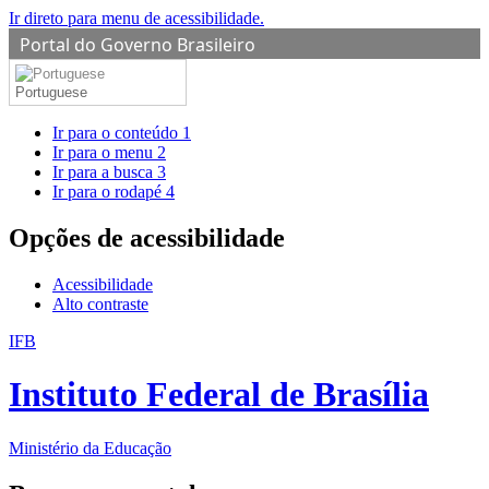
Ir direto para menu de acessibilidade.
Portal do Governo Brasileiro
Portuguese
Ir para o conteúdo
1
Ir para o menu
2
Ir para a busca
3
Ir para o rodapé
4
Opções de acessibilidade
Acessibilidade
Alto contraste
IFB
Instituto Federal de Brasília
Ministério da Educação