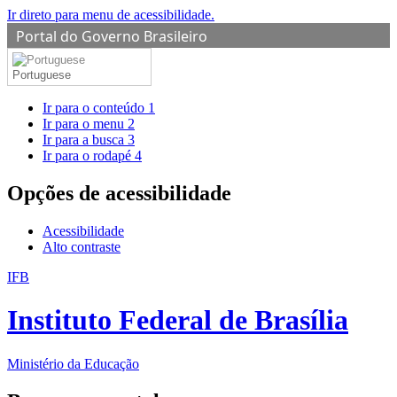
Ir direto para menu de acessibilidade.
Portal do Governo Brasileiro
Portuguese
Ir para o conteúdo
1
Ir para o menu
2
Ir para a busca
3
Ir para o rodapé
4
Opções de acessibilidade
Acessibilidade
Alto contraste
IFB
Instituto Federal de Brasília
Ministério da Educação