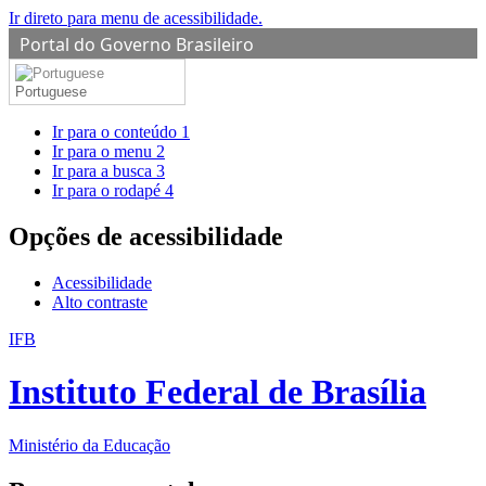
Ir direto para menu de acessibilidade.
Portal do Governo Brasileiro
Portuguese
Ir para o conteúdo
1
Ir para o menu
2
Ir para a busca
3
Ir para o rodapé
4
Opções de acessibilidade
Acessibilidade
Alto contraste
IFB
Instituto Federal de Brasília
Ministério da Educação