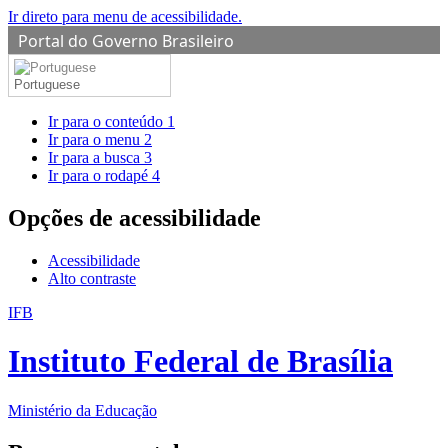
Ir direto para menu de acessibilidade.
Portal do Governo Brasileiro
Portuguese
Ir para o conteúdo
1
Ir para o menu
2
Ir para a busca
3
Ir para o rodapé
4
Opções de acessibilidade
Acessibilidade
Alto contraste
IFB
Instituto Federal de Brasília
Ministério da Educação