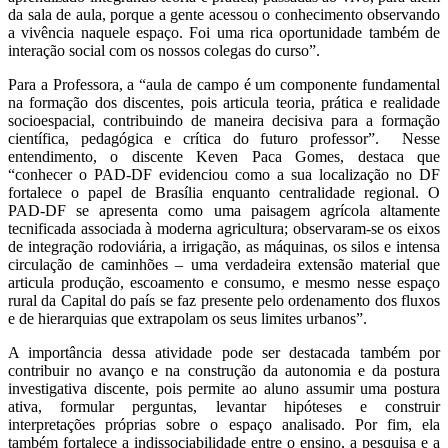
da sala de aula, porque a gente acessou o conhecimento observando
a vivência naquele espaço. Foi uma rica oportunidade também de
interação social com os nossos colegas do curso”.
Para a Professora, a “aula de campo é um componente fundamental
na formação dos discentes, pois articula teoria, prática e realidade
socioespacial, contribuindo de maneira decisiva para a formação
científica, pedagógica e crítica do futuro professor”. Nesse
entendimento, o discente Keven Paca Gomes, destaca que
“conhecer o PAD-DF evidenciou como a sua localização no DF
fortalece o papel de Brasília enquanto centralidade regional. O
PAD-DF se apresenta como uma paisagem agrícola altamente
tecnificada associada à moderna agricultura; observaram-se os eixos
de integração rodoviária, a irrigação, as máquinas, os silos e intensa
circulação de caminhões – uma verdadeira extensão material que
articula produção, escoamento e consumo, e mesmo nesse espaço
rural da Capital do país se faz presente pelo ordenamento dos fluxos
e de hierarquias que extrapolam os seus limites urbanos”.
A importância dessa atividade pode ser destacada também por
contribuir no avanço e na construção da autonomia e da postura
investigativa discente, pois permite ao aluno assumir uma postura
ativa, formular perguntas, levantar hipóteses e construir
interpretações próprias sobre o espaço analisado. Por fim, ela
também fortalece a indissociabilidade entre o ensino, a pesquisa e a