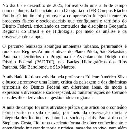
No dia 6 de dezembro de 2025, foi realizada uma aula de campo
com os alunos da licenciatura em Geografia do IFB Campus
Riacho
Fundo. O intuito foi promover a compreensão integrada entre os
processos físicos e socioespaciais que configuram o território do
Distrito Federal, articulando os conteúdos das disciplinas Geografia
Regional do Brasil e de Hidrologia, por meio da análise e da
observação de campo.
O percurso realizado abrangeu ambientes urbanos, periurbanos e
rurais nas Regiões Administrativas do Plano Piloto, São Sebastião,
Paranoá e territórios do Programa de Assentamento Dirigido do
Distrito Federal (PAD/DF), nas Bacias Hidrográficas dos Rios
Paranoá, São Bartolomeu e São Marcos.
A atividade foi desenvolvida pela professora Edilene Américo Silva
e buscou promover uma leitura crítica da paisagem e das dinâmicas
territoriais do Distrito Federal em diferentes áreas, de modo a
expressar a diversidade socioespacial, as transformações do Cerrado
e os desafios derivados da gestão hídrica regional.
A aula de campo foi uma atividade prática que articulou o conteúdo
teórico visto em sala de aula, por meio da observação direta e
integrada dos fenômenos naturais e socioespaciais. Para a discente
Stephany Costa, “foi uma excelente forma de obter conhecimento e
aprendizado integrando teoria e prática, passadas ao vivo, para além