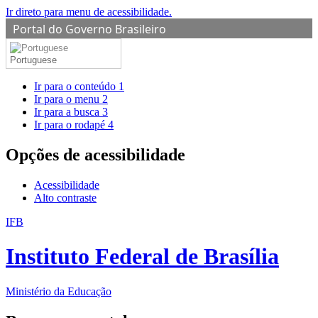
Ir direto para menu de acessibilidade.
Portal do Governo Brasileiro
Portuguese
Ir para o conteúdo
1
Ir para o menu
2
Ir para a busca
3
Ir para o rodapé
4
Opções de acessibilidade
Acessibilidade
Alto contraste
IFB
Instituto Federal de Brasília
Ministério da Educação