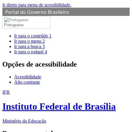
Ir direto para menu de acessibilidade.
Portal do Governo Brasileiro
Portuguese
Ir para o conteúdo
1
Ir para o menu
2
Ir para a busca
3
Ir para o rodapé
4
Opções de acessibilidade
Acessibilidade
Alto contraste
IFB
Instituto Federal de Brasília
Ministério da Educação