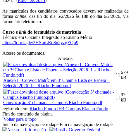
2026.1 (
Edital 28/2025
).
As matrículas dos candidatos convocados devem ser realizadas de
forma
online
, das 8h do dia 5/2/2026 às 18h do dia 6/2/2026, via
formulário eletrônico.
Curso e
link
do formulário de matrícula
Técnico em Cozinha Integrado ao Ensino Médio
https://forms.gle/
2HSmLRo8n2yzgZQq9
Acesse os documentos.
Anexos:
679
[ ]
kB
Anexo I_ Convoc Matríc em 3ª Cham e Lista de Espera –
Seleção 2026_1 – Riacho Fundo.pdf
97
[ ]
kB
Convocação 3ª chamada - Campus Riacho Fundo.pdf
registrado em:
Riacho Fundo
,
IFB Campus Riacho Fundo
Fim do conteúdo da página
Voltar para o topo
Início da navegação de rodapé
Fim da navegação de rodapé