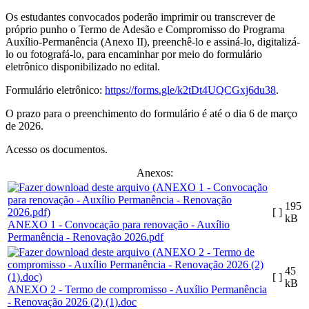
Os estudantes convocados poderão imprimir ou transcrever de
próprio punho o Termo de Adesão e Compromisso do Programa
Auxílio-Permanência (Anexo II), preenchê-lo e assiná-lo, digitalizá-
lo ou fotografá-lo, para encaminhar por meio do formulário
eletrônico disponibilizado no edital.
Formulário eletrônico:
https://forms.gle/
k2tDt4UQCGxj6du38
.
O prazo para o preenchimento do formulário é até o dia 6 de março
de 2026.
Acesso os documentos.
Anexos:
195
[ ]
kB
ANEXO 1 - Convocação para renovação - Auxílio
Permanência - Renovação 2026.pdf
45
[ ]
kB
ANEXO 2 - Termo de compromisso - Auxílio Permanência
- Renovação 2026 (2) (1).doc