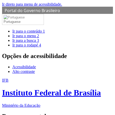
Ir direto para menu de acessibilidade.
Portal do Governo Brasileiro
Portuguese
Ir para o conteúdo
1
Ir para o menu
2
Ir para a busca
3
Ir para o rodapé
4
Opções de acessibilidade
Acessibilidade
Alto contraste
IFB
Instituto Federal de Brasília
Ministério da Educação