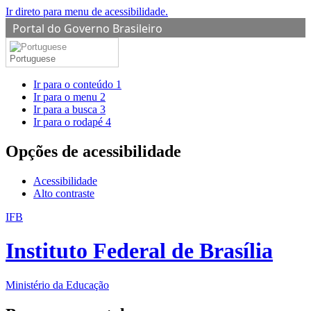
Ir direto para menu de acessibilidade.
Portal do Governo Brasileiro
Portuguese
Ir para o conteúdo
1
Ir para o menu
2
Ir para a busca
3
Ir para o rodapé
4
Opções de acessibilidade
Acessibilidade
Alto contraste
IFB
Instituto Federal de Brasília
Ministério da Educação