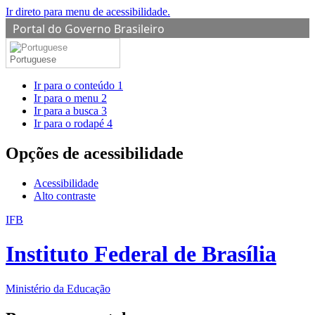
Ir direto para menu de acessibilidade.
Portal do Governo Brasileiro
Portuguese
Ir para o conteúdo
1
Ir para o menu
2
Ir para a busca
3
Ir para o rodapé
4
Opções de acessibilidade
Acessibilidade
Alto contraste
IFB
Instituto Federal de Brasília
Ministério da Educação