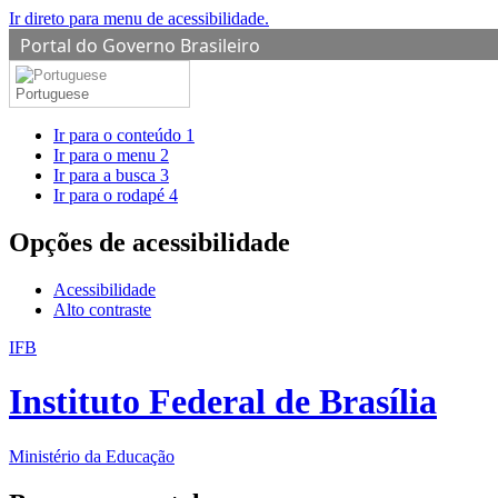
Ir direto para menu de acessibilidade.
Portal do Governo Brasileiro
Portuguese
Ir para o conteúdo
1
Ir para o menu
2
Ir para a busca
3
Ir para o rodapé
4
Opções de acessibilidade
Acessibilidade
Alto contraste
IFB
Instituto Federal de Brasília
Ministério da Educação