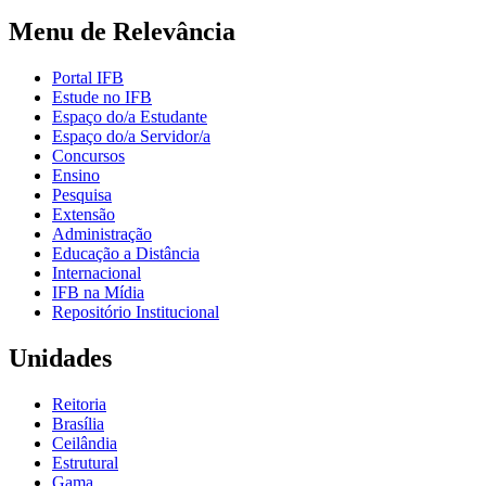
Menu de Relevância
Portal IFB
Estude no IFB
Espaço do/a Estudante
Espaço do/a Servidor/a
Concursos
Ensino
Pesquisa
Extensão
Administração
Educação a Distância
Internacional
IFB na Mídia
Repositório Institucional
Unidades
Reitoria
Brasília
Ceilândia
Estrutural
Gama