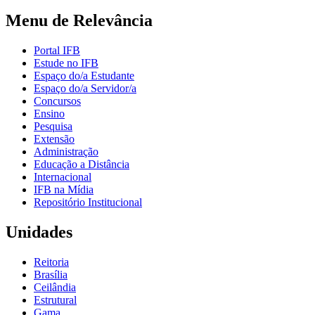
Menu de Relevância
Portal IFB
Estude no IFB
Espaço do/a Estudante
Espaço do/a Servidor/a
Concursos
Ensino
Pesquisa
Extensão
Administração
Educação a Distância
Internacional
IFB na Mídia
Repositório Institucional
Unidades
Reitoria
Brasília
Ceilândia
Estrutural
Gama