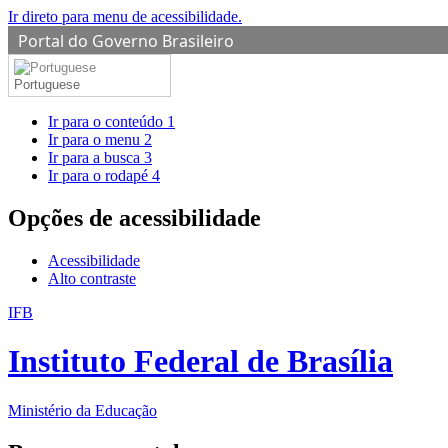
Ir direto para menu de acessibilidade.
Portal do Governo Brasileiro
Portuguese
Ir para o conteúdo
1
Ir para o menu
2
Ir para a busca
3
Ir para o rodapé
4
Opções de acessibilidade
Acessibilidade
Alto contraste
IFB
Instituto Federal de Brasília
Ministério da Educação