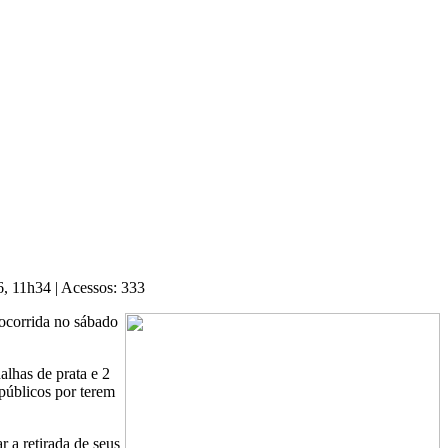
26, 11h34
|
Acessos: 333
ocorrida no sábado
lhas de prata e 2
públicos por terem
 a retirada de seus