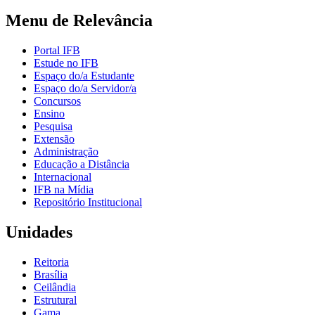
Menu de Relevância
Portal IFB
Estude no IFB
Espaço do/a Estudante
Espaço do/a Servidor/a
Concursos
Ensino
Pesquisa
Extensão
Administração
Educação a Distância
Internacional
IFB na Mídia
Repositório Institucional
Unidades
Reitoria
Brasília
Ceilândia
Estrutural
Gama