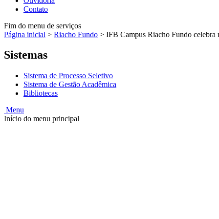
Ouvidoria
Contato
Fim do menu de serviços
Página inicial
>
Riacho Fundo
>
IFB Campus Riacho Fundo celebra m
Sistemas
Sistema de Processo Seletivo
Sistema de Gestão Acadêmica
Bibliotecas
Menu
Início do menu principal