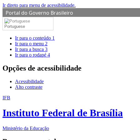
Ir direto para menu de acessibilidade.
Portal do Governo Brasileiro
Portuguese
Ir para o conteúdo
1
Ir para o menu
2
Ir para a busca
3
Ir para o rodapé
4
Opções de acessibilidade
Acessibilidade
Alto contraste
IFB
Instituto Federal de Brasília
Ministério da Educação