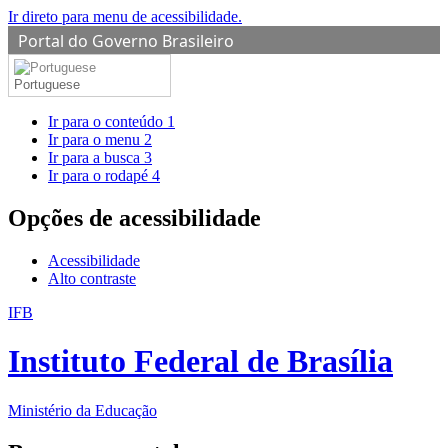
Ir direto para menu de acessibilidade.
Portal do Governo Brasileiro
Portuguese
Ir para o conteúdo
1
Ir para o menu
2
Ir para a busca
3
Ir para o rodapé
4
Opções de acessibilidade
Acessibilidade
Alto contraste
IFB
Instituto Federal de Brasília
Ministério da Educação