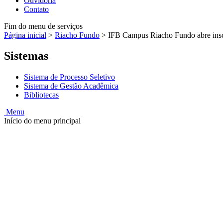
Ouvidoria
Contato
Fim do menu de serviços
Página inicial
>
Riacho Fundo
>
IFB Campus Riacho Fundo abre inscri
Sistemas
Sistema de Processo Seletivo
Sistema de Gestão Acadêmica
Bibliotecas
Menu
Início do menu principal