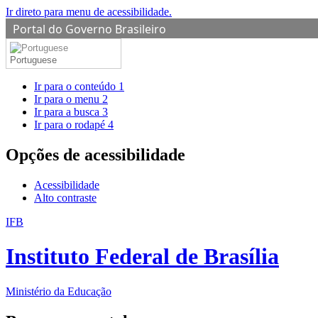
Ir direto para menu de acessibilidade.
Portal do Governo Brasileiro
Portuguese
Ir para o conteúdo
1
Ir para o menu
2
Ir para a busca
3
Ir para o rodapé
4
Opções de acessibilidade
Acessibilidade
Alto contraste
IFB
Instituto Federal de Brasília
Ministério da Educação