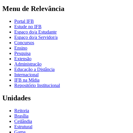
Menu de Relevância
Portal IFB
Estude no IFB
Espaço do/a Estudante
Espaço do/a Servidor/a
Concursos
Ensino
Pesquisa
Extensão
Administração
Educação a Distância
Internacional
IFB na Mídia
Repositório Institucional
Unidades
Reitoria
Brasília
Ceilândia
Estrutural
Gama