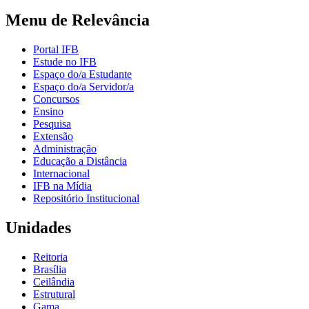
Menu de Relevância
Portal IFB
Estude no IFB
Espaço do/a Estudante
Espaço do/a Servidor/a
Concursos
Ensino
Pesquisa
Extensão
Administração
Educação a Distância
Internacional
IFB na Mídia
Repositório Institucional
Unidades
Reitoria
Brasília
Ceilândia
Estrutural
Gama