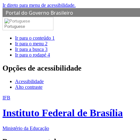
Ir direto para menu de acessibilidade.
Portal do Governo Brasileiro
Portuguese
Ir para o conteúdo
1
Ir para o menu
2
Ir para a busca
3
Ir para o rodapé
4
Opções de acessibilidade
Acessibilidade
Alto contraste
IFB
Instituto Federal de Brasília
Ministério da Educação