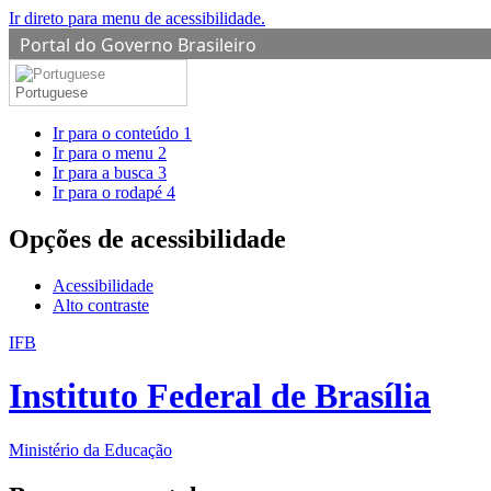
Ir direto para menu de acessibilidade.
Portal do Governo Brasileiro
Portuguese
Ir para o conteúdo
1
Ir para o menu
2
Ir para a busca
3
Ir para o rodapé
4
Opções de acessibilidade
Acessibilidade
Alto contraste
IFB
Instituto Federal de Brasília
Ministério da Educação