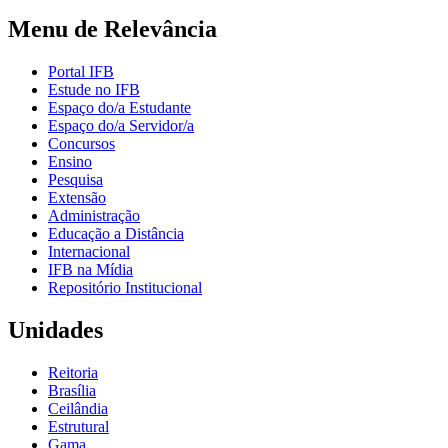
Menu de Relevância
Portal IFB
Estude no IFB
Espaço do/a Estudante
Espaço do/a Servidor/a
Concursos
Ensino
Pesquisa
Extensão
Administração
Educação a Distância
Internacional
IFB na Mídia
Repositório Institucional
Unidades
Reitoria
Brasília
Ceilândia
Estrutural
Gama