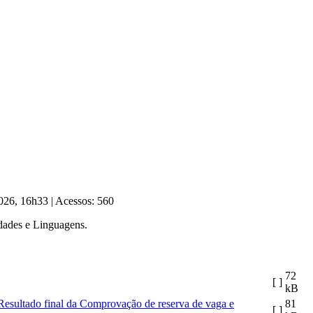
2026, 16h33
|
Acessos: 560
dades e Linguagens.
72
[ ]
kB
Resultado final da Comprovação de reserva de vaga e
81
[ ]